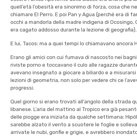
quell’età l’obesità era sinonimo di forza, cosa che ne
chiamare El Perro. E poi Pan y Agua (perché era di fa
occhi a mandorla della madre indigena di Ocosingo, C
era cagato addosso durante la lezione di geografia).
E lui, Tacos: ma a quei tempi lo chiamavano ancora H
Erano gli amici con cui fumava di nascosto nei bagni
riviste porno e toccavano il culo alle ragazze durante 
avevano insegnato a giocare a biliardo e a misurarsi 
lezioni di geometria, non solo per vedere chi ce l’a
progressi.
Quel giorno si erano trovati all’angolo della strada q
libanese. L’aria del mattino al Tropico era già pesant
delle piogge era iniziata da qualche settimana: Hip
sarebbe alzato il vento a scuotere le foglie e sollev
arrivate le nubi, gonfie e grigie, e avrebbero inondato