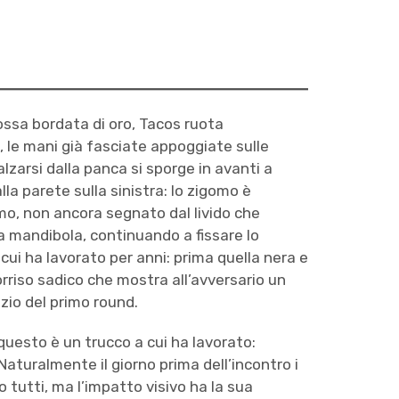
rossa bordata di oro, Tacos ruota
o, le mani già fasciate appoggiate sulle
alzarsi dalla panca si sporge in avanti a
lla parete sulla sinistra: lo zigomo è
imo, non ancora segnato dal livido che
 la mandibola, continuando a fissare lo
 cui ha lavorato per anni: prima quella nera e
sorriso sadico che mostra all’avversario un
nizio del primo round.
e questo è un trucco a cui ha lavorato:
aturalmente il giorno prima dell’incontro i
o tutti, ma l’impatto visivo ha la sua