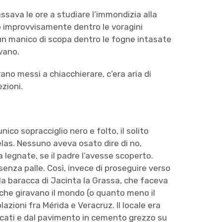
ssava le ore a studiare l’immondizia alla
ano improvvisamente dentro le voragini
 un manico di scopa dentro le fogne intasate
avano.
ano messi a chiacchierare, c’era aria di
ezioni.
nico sopracciglio nero e folto, il solito
las. Nessuno aveva osato dire di no,
legnate, se il padre l’avesse scoperto.
enza palle. Così, invece di proseguire verso
lla baracca di Jacinta la Grassa, che faceva
i, che giravano il mondo (o quanto meno il
lazioni fra Mérida e Veracruz. Il locale era
acati e dal pavimento in cemento grezzo su