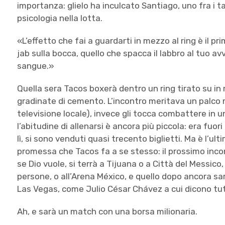
importanza: glielo ha inculcato Santiago, uno fra i 
psicologia nella lotta.
«L’effetto che fai a guardarti in mezzo al ring è il p
jab sulla bocca, quello che spacca il labbro al tuo avv
sangue.»
Quella sera Tacos boxerà dentro un ring tirato su i
gradinate di cemento. L’incontro meritava un palco m
televisione locale), invece gli tocca combattere in u
l’abitudine di allenarsi è ancora più piccola: era fuo
lì, si sono venduti quasi trecento biglietti. Ma è l’ul
promessa che Tacos fa a se stesso: il prossimo inc
se Dio vuole, si terrà a Tijuana o a Città del Messico,
persone, o all’Arena México, e quello dopo ancora sar
Las Vegas, come Julio César Chávez a cui dicono tut
Ah, e sarà un match con una borsa milionaria.