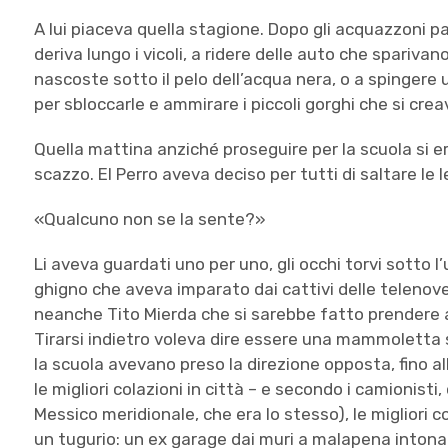
A lui piaceva quella stagione. Dopo gli acquazzoni pa
deriva lungo i vicoli, a ridere delle auto che spariv
nascoste sotto il pelo dell’acqua nera, o a spingere
per sbloccarle e ammirare i piccoli gorghi che si cre
Quella mattina anziché proseguire per la scuola si er
scazzo. El Perro aveva deciso per tutti di saltare le l
«Qualcuno non se la sente?»
Li aveva guardati uno per uno, gli occhi torvi sotto l’u
ghigno che aveva imparato dai cattivi delle telenove
neanche Tito Mierda che si sarebbe fatto prendere a 
Tirarsi indietro voleva dire essere una mammoletta s
la scuola avevano preso la direzione opposta, fino a
le migliori colazioni in città – e secondo i camionist
Messico meridionale, che era lo stesso), le migliori co
un tugurio: un ex garage dai muri a malapena inton