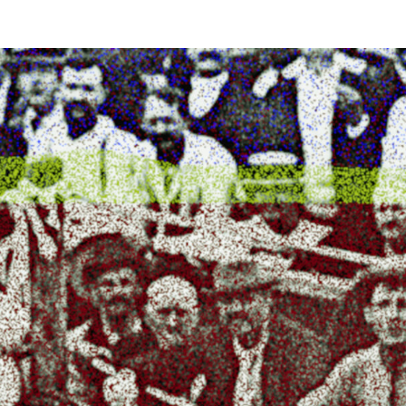
le
mosche