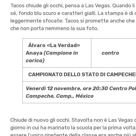
Tacos chiude gli occhi, pensa a Las Vegas. Quando li
sé, fondo blu scuro e caratteri gialli. La stampa è di 
leggermente sfocate: Tacos si promette anche che sa
che non porta nemmeno la sua foto.
Álvaro
«La Verdad»
Anaya
(Campione in
contro
carica)
CAMPIONATO DELLO
STATO DI CAMPECHE
Venerdì 12 novembre, ore 20:30
Centro Pol
Campeche, Camp., México
Chiude di nuovo gli occhi. Stavolta non è Las Vegas ch
giorno in cui ha marinato la scuola per la prima volta. 
essere l’unico ripetente della classe era anche più al