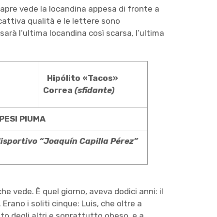
 apre vede la locandina appesa di fronte a
cattiva qualità e le lettere sono
rà l’ultima locandina così scarsa, l’ultima
Hipólito
«Tacos»
Correa
(sfidante)
PESI PIUMA
isportivo “Joaquín Capilla Pérez”
e vede. È quel giorno, aveva dodici anni: il
Erano i soliti cinque: Luis, che oltre a
to degli altri e soprattutto obeso, e a