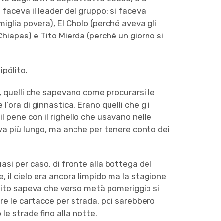
 faceva il leader del gruppo: si faceva
miglia povera), El Cholo (perché aveva gli
hiapas) e Tito Mierda (perché un giorno si
ipólito.
, quelli che sapevano come procurarsi le
l’ora di ginnastica. Erano quelli che gli
il pene con il righello che usavano nelle
veva più lungo, ma anche per tenere conto dei
uasi per caso, di fronte alla bottega del
e, il cielo era ancora limpido ma la stagione
ólito sapeva che verso metà pomeriggio si
are le cartacce per strada, poi sarebbero
 le strade fino alla notte.