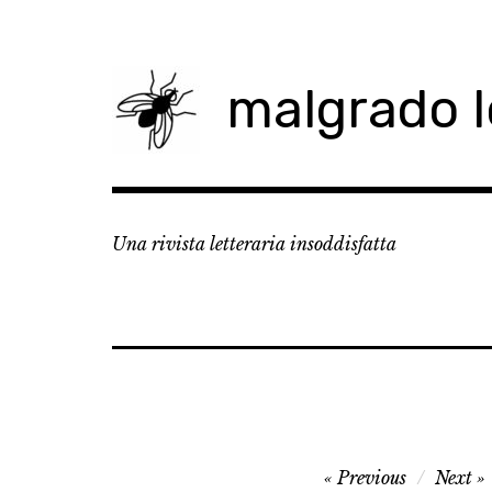
Skip
to
content
malgrado 
Una rivista letteraria insoddisfatta
Navigazione
Previous
Next