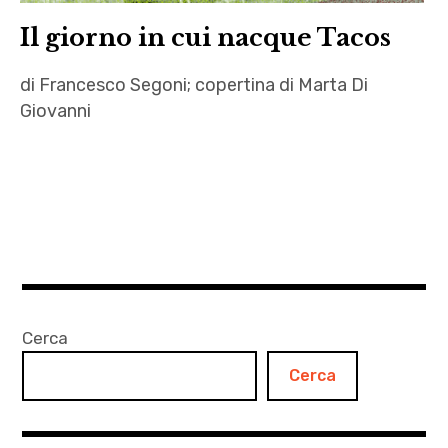
Il giorno in cui nacque Tacos
di Francesco Segoni; copertina di Marta Di
Giovanni
autori
,
boxe
,
Francesco
Segoni
,
Cerca
letteratura
Cerca
,
Marta
Di