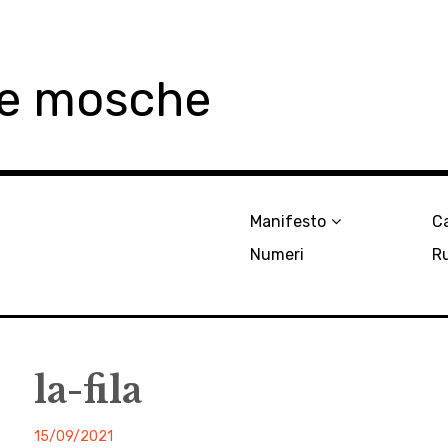
le mosche
Manifesto
Ca
Numeri
R
la-fila
malgrado
15/09/2021