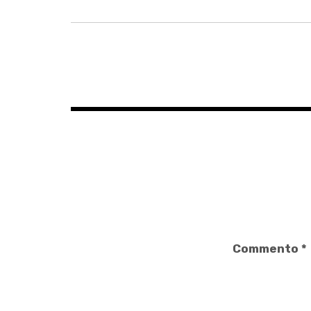
Navigazione
articoli
Commento
*