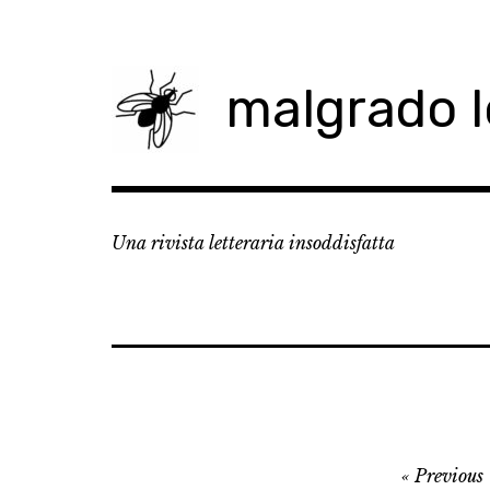
Skip
to
content
malgrado 
Una rivista letteraria insoddisfatta
Navigazione
Previous