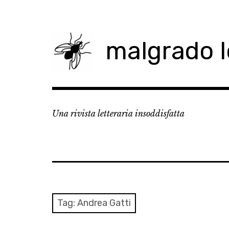
Skip
to
content
malgrado 
Una rivista letteraria insoddisfatta
Tag:
Andrea Gatti