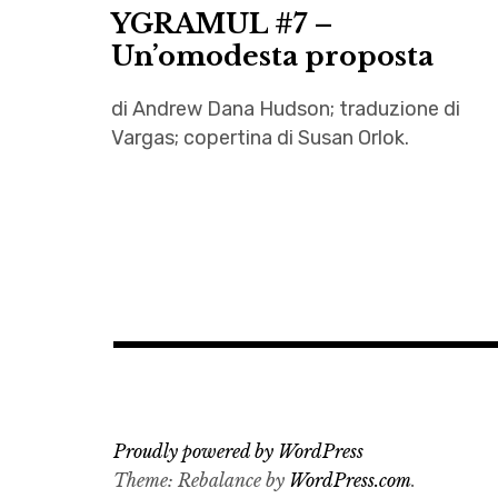
YGRAMUL #7 –
Un’omodesta proposta
di Andrew Dana Hudson; traduzione di
Vargas; copertina di Susan Orlok.
Andrew
Dana
Hudson
,
Colonialismo
,
fanfiction
,
fantascienza
Proudly powered by WordPress
,
Theme: Rebalance by
WordPress.com
.