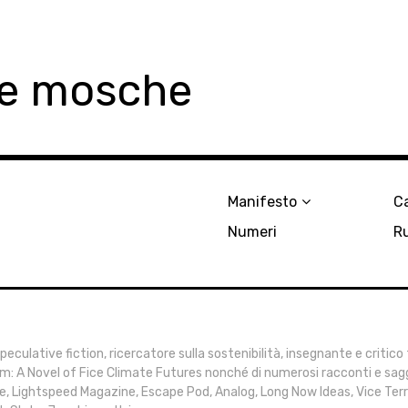
le mosche
Manifesto
Ca
Numeri
R
speculative fiction, ricercatore sulla sostenibilità, insegnante e critico
: A Novel of Fice Climate Futures nonché di numerosi racconti e sagg
e, Lightspeed Magazine, Escape Pod, Analog, Long Now Ideas, Vice Te