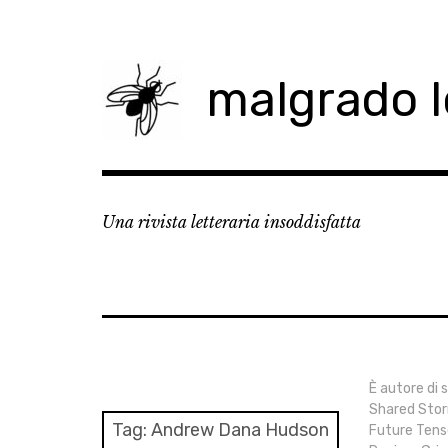
Skip
to
content
malgrado 
Una rivista letteraria insoddisfatta
È autore di 
Shared Storm
Tag:
Andrew Dana Hudson
Future Tens