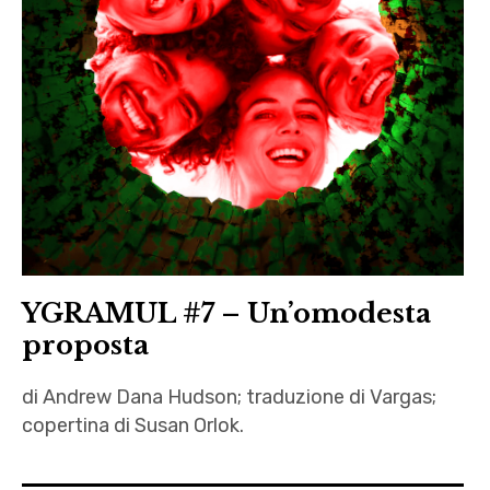
,
Flaocioni
letteratura
,
,
Nadia
Susan
e il
Orlok
mistero
della
pietra
azzurra
,
Nicola
YGRAMUL #7 – Un’omodesta
De
proposta
Zorzi
,
di Andrew Dana Hudson; traduzione di Vargas;
p38
copertina di Susan Orlok.
,
Andrew
pimpa