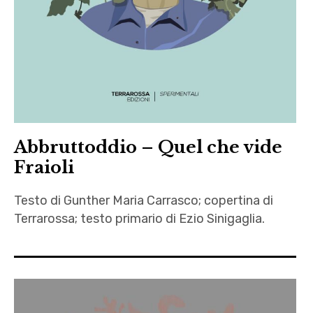
Ursula
,
K. Le
Winnie
Guin
the Poo
,
Vargas
Abbruttoddio – Quel che vide
Fraioli
Testo di Gunther Maria Carrasco; copertina di
Terrarossa; testo primario di Ezio Sinigaglia.
autori
,
Ezio
Sinigaglia