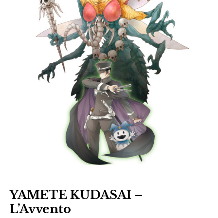
,
l'arte
della
guerra
,
letteratura
,
macbeth
,
spaghetti
writers
YAMETE KUDASAI –
L’Avvento