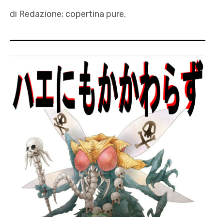
di Redazione; copertina pure.
Alessandro
Procioni
,
Amanda
Rosso
,
Annibale
Mastroluca
,
ao3
,
Autrici
,
efp