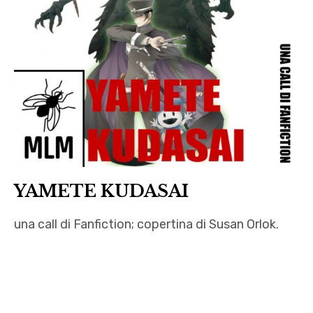
,
fanfiction
,
kung
fusion
,
letteratura
,
Nicola
YAMETE KUDASAI
De
Zorzi
una call di Fanfiction; copertina di Susan Orlok.
,
p38
autori
,
,
paperi
Autrici
,