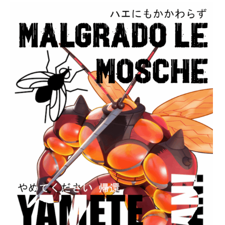
,
Amanda
Rosso
,
Annibale
Mastroluca
,
autori
,
Autrici
,
Dylan
Dog
,
fanfiction
,