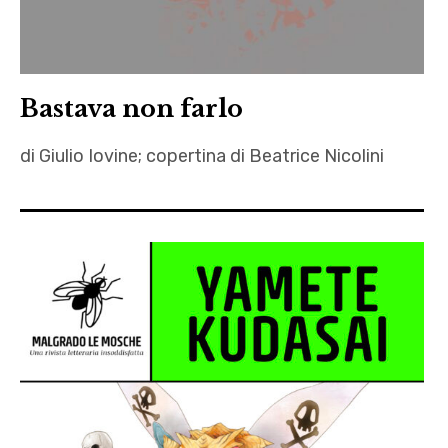
Bastava non farlo
di Giulio Iovine; copertina di Beatrice Nicolini
autori
,
Beatrice
Nicolini
,
fanfiction
,
Giulio
Iovine