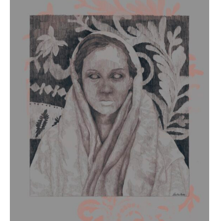
,
fanfiction
,
Fraioli
,
Grande
disordine
,
Gunther
Maria
Carrasco
,
letteratura
,
Terrarossa