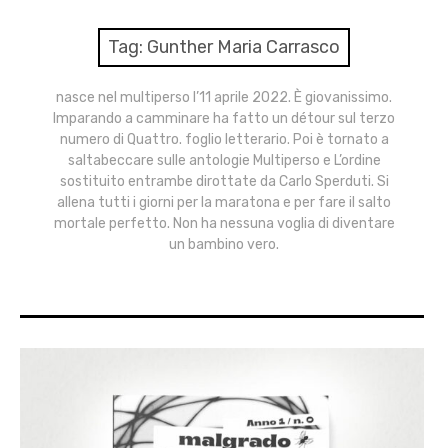
menu
Numeri
Tag:
Gunther Maria Carrasco
Call
nasce nel multiperso l’11 aprile 2022. È giovanissimo.
Imparando a camminare ha fatto un détour sul terzo
expan
Rubriche
child
numero di Quattro. foglio letterario. Poi è tornato a
menu
saltabeccare sulle antologie Multiperso e L’ordine
Contatti
sostituito entrambe dirottate da Carlo Sperduti. Si
allena tutti i giorni per la maratona e per fare il salto
mortale perfetto. Non ha nessuna voglia di diventare
Archivio
un bambino vero.