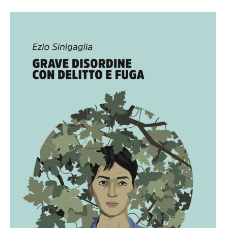
,
Autrici
,
Beatrice
Nicolini
,
Enrico
Prevedello
,
Gigi
Niri
,
Gunther
Maria
Carrasco
,