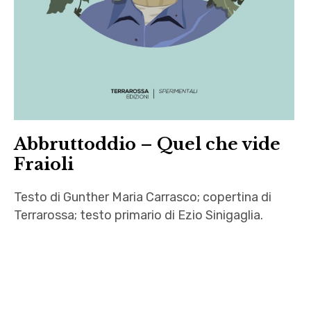
Leonardo
Lovati
,
letteratura
,
Livio
Santoro
Abbruttoddio – Quel che vide
,
Fraioli
Luca
Flaocioni
Testo di Gunther Maria Carrasco; copertina di
,
Terrarossa; testo primario di Ezio Sinigaglia.
Mariel
,
autori
Nicole
,
Trevisan
Ezio
,
Sinigaglia