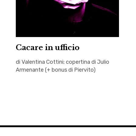
Cacare in ufficio
di Valentina Cottini; copertina di Julio
Armenante (+ bonus di Piervito)
Autrici
,
cacare
,
Cacare
in ufficio
,