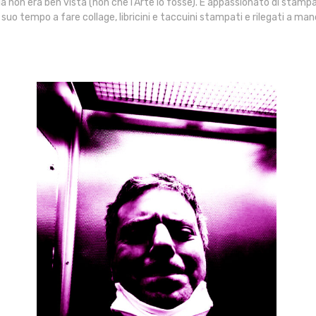
a non era ben vista (non che l’Arte lo fosse). È appassionato di stampa,
il suo tempo a fare collage, libricini e taccuini stampati e rilegati a ma