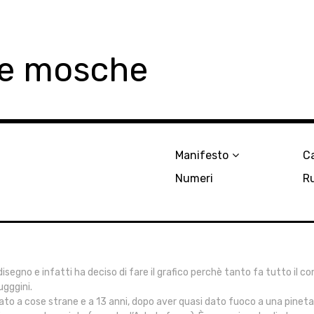
le mosche
Manifesto
Ca
Numeri
R
 disegno e infatti ha deciso di fare il grafico perchè tanto fa tutto il co
ugggini.
to a cose strane e a 13 anni, dopo aver quasi dato fuoco a una pineta, 