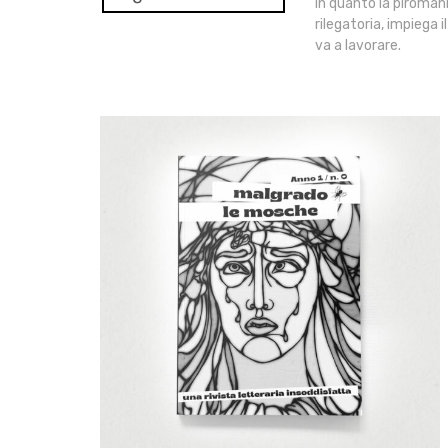
in quanto la piromani
rilegatoria, impiega 
va a lavorare.