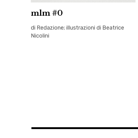
mlm #0
di Redazione; illustrazioni di Beatrice
Nicolini
autori
,
Autrici
,
Beatrice
Nicolini
,
Enrico
Prevedello
,
Gigi