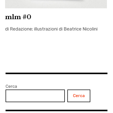
Veronica
Mars
mlm #0
,
Winnie
di Redazione; illustrazioni di Beatrice Nicolini
the Poo
autori
,
Autrici
,
Beatrice
Nicolini
,
Cerca
Enrico
Cerca
Prevedello
,
Gigi