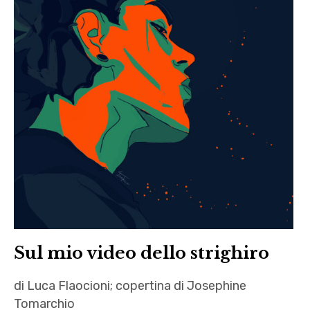
letteratura
,
,
Luca
Louis
Flaocioni
Fleckenstein
,
,
Nadia
Luca
e il
Flaocioni
mistero
,
della
racconti
pietra
,
azzurra
Vecchi
,
Nicola
De
Sul mio video dello strighiro
Zorzi
,
di Luca Flaocioni; copertina di Josephine
p38
Tomarchio