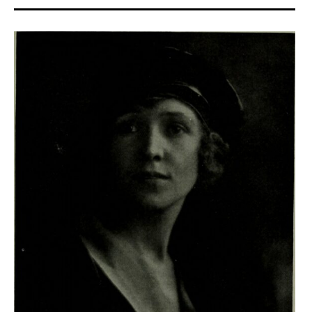
Alessandro
Procioni
,
Amanda
Rosso
,
Annibale
Mastroluca
,
autori
,
Autrici
,
Dylan
Dog
,