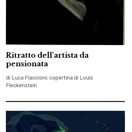
fanfiction
,
Federico
Spagnoli
,
Giulio
Iovine
Ritratto dell’artista da
,
pensionata
Imane
Bou-
di Luca Flaocioni; copertina di Louis
Saboun
Fleckenstein
,
arte
Kung
,
Fury
autori
,
,
letteratura