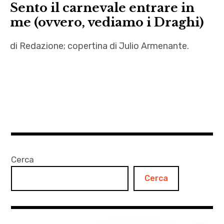
Sento il carnevale entrare in
me (ovvero, vediamo i Draghi)
di Redazione; copertina di Julio Armenante.
99
Posse
,
Bat
Macumba
,
Beatles
Cerca
,
Cerca
Bisogna
pur
ballare
,