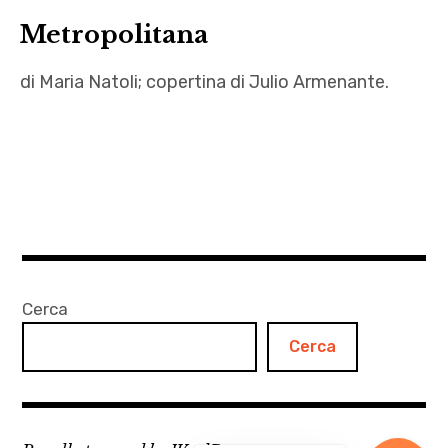
Bisogna
Metropolitana
pur
di Maria Natoli; copertina di Julio Armenante.
cantare
,
Achille
Bugo
,
,
Alcesti
Canzonette
,
,
Alighiero
Curtis
Noschese
Mayfield
,
,
Cerca
Angelo
Da
Cerca
Mozzillo
Da
,
Da
Averroè
,
,
Draghi