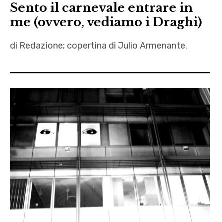
Sento il carnevale entrare in
me (ovvero, vediamo i Draghi)
di Redazione; copertina di Julio Armenante.
99
Posse
,
Bat
Macumba
,
Beatles
,
Bisogna
pur
ballare
,