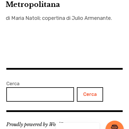
Metropolitana
di Maria Natoli; copertina di Julio Armenante.
Achille
,
Alcesti
,
Alighiero
Noschese
,
Cerca
Angelo
Cerca
Mozzillo
,
Averroè
,
Proudly powered by WordPress
Bari