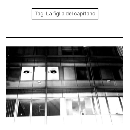
menu
Numeri
Tag:
La figlia del capitano
Call
expan
Rubriche
child
menu
Contatti
Archivio