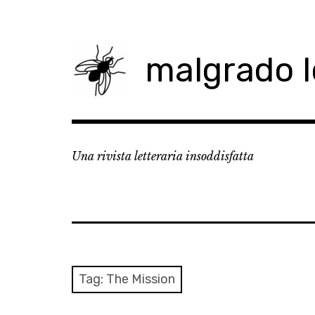
Skip
to
content
malgrado 
Una rivista letteraria insoddisfatta
Tag:
The Mission