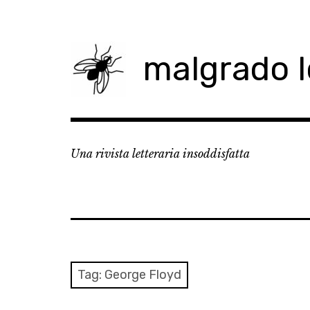
Skip
to
content
malgrado 
Una rivista letteraria insoddisfatta
Tag:
George Floyd