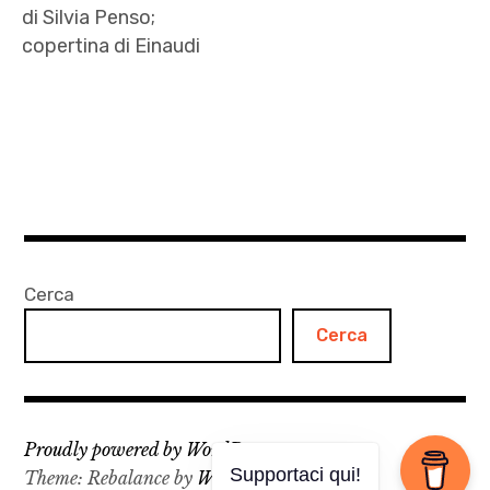
di Silvia Penso;
copertina di Einaudi
autori
,
cpr
,
Einaudi
,
la
Cerca
guerra
Cerca
invisibile
,
letteratura
,
Proudly powered by WordPress
Maurizio
Supportaci qui!
Theme: Rebalance by
WordPress.com
.