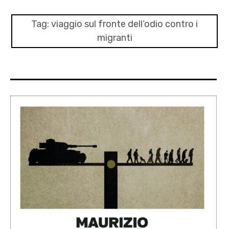
menu
Numeri
Tag:
viaggio sul fronte dell’odio contro i
migranti
Call
expan
Rubriche
child
menu
Contatti
Archivio