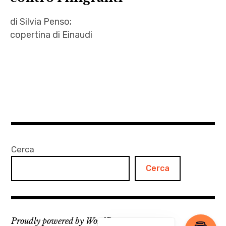
di Silvia Penso;
copertina di Einaudi
autori
,
cpr
,
Einaudi
,
la
Cerca
guerra
Cerca
invisibile
,
letteratura
,
Proudly powered by WordPress