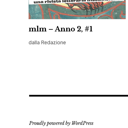
mlm – Anno 2, #1
dalla Redazione
Alessandro
Chidichimo
,
autori
,
Autrici
,
Carola
Lanatà
Proudly powered by WordPress
,