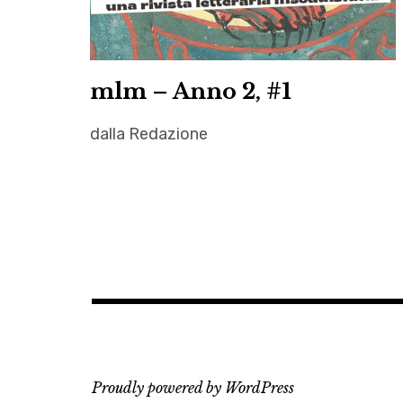
mlm – Anno 2, #1
dalla Redazione
Alessandro
Chidichimo
,
autori
,
Autrici
,
Carola
Lanatà
Proudly powered by WordPress
,