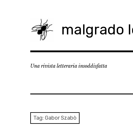
Skip
to
content
malgrado 
Una rivista letteraria insoddisfatta
Tag:
Gabor Szabò