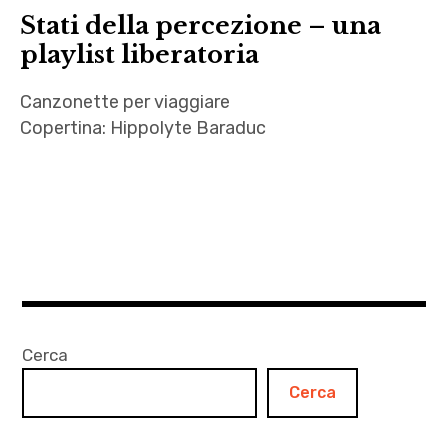
Stati della percezione – una
playlist liberatoria
Canzonette per viaggiare
Copertina: Hippolyte Baraduc
Canzonette
,
Cinema
Strange
,
Connan
Mockasin
Cerca
,
Cerca
DDWIWDD
,