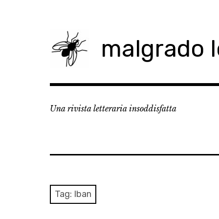
Skip
to
content
malgrado 
Una rivista letteraria insoddisfatta
Tag:
Iban