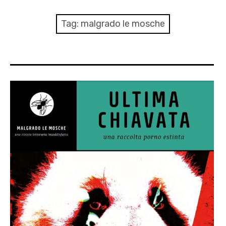
menu
Numeri
Tag:
malgrado le mosche
Call
expan
Rubriche
child
menu
Contatti
Archivio