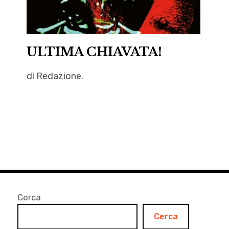
ULTIMA CHIAVATA!
di Redazione.
autori
,
Autrici
,
cartaceo
,
Clelia
Cerca
Attanasio
,
Cerca
Daria