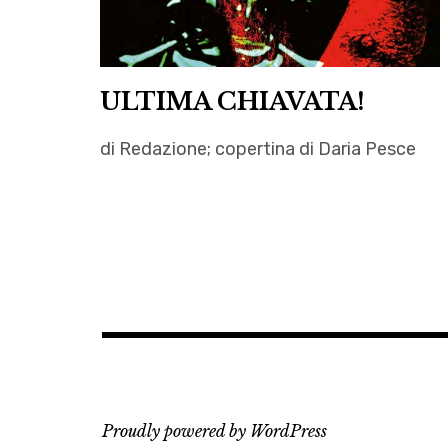
ULTIMA CHIAVATA!
di Redazione; copertina di Daria Pesce
Angelo
Izzo
,
Antologie
,
autori
,
Autrici
,
Proudly powered by WordPress
Clelia