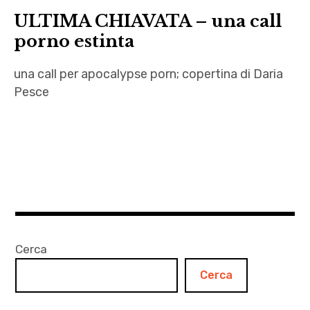
chiamata
ULTIMA CHIAVATA – una call
,
,
pdfb
porno estinta
Ultima
speciali
chiavata
una call per apocalypse porn; copertina di Daria
,
Pesce
Sandra
Cane
apocalittico
,
,
Stella
Call
Poli
,
,
fine
ultima
del
chiamata
mondo
Cerca
,
,
Ultima
Cerca
letteratura
chiavata
,
,