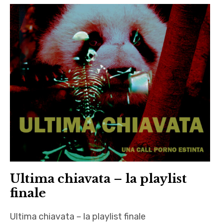
,
Antologie
,
autori
,
Autrici
,
Clelia
Attanasio
,
Francesca
Guercio
Ultima chiavata – la playlist
,
finale
Francesco
Quaranta
Ultima chiavata – la playlist finale
,