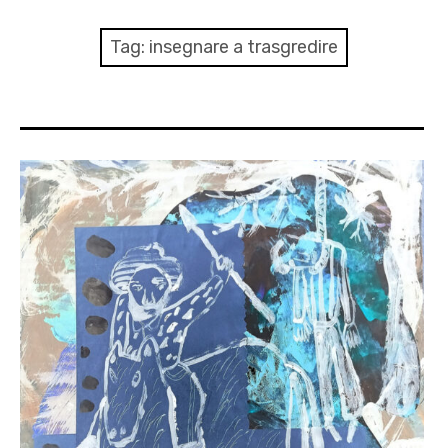
menu
Numeri
Tag:
insegnare a trasgredire
Call
expan
Rubriche
child
menu
Contatti
Archivio