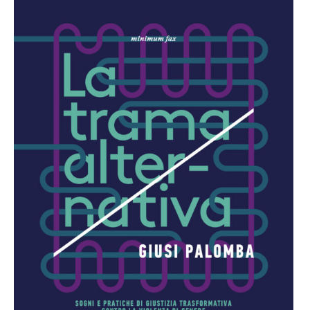
,
Antonio
Rezza
,
autori
,
Basilicata
,
bell
hooks
,
Carol
Rosa
,
chtulucene
,