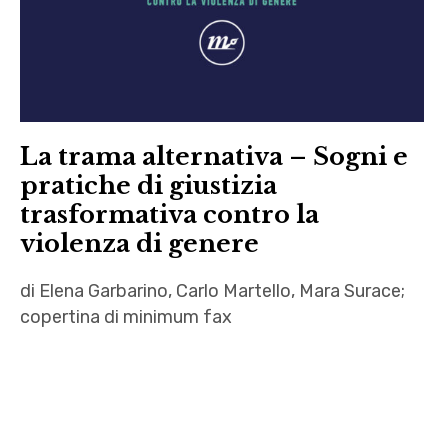
Claudio
Parentela
,
critica
letteraria
La trama alternativa – Sogni e
,
pratiche di giustizia
Donna
trasformativa contro la
Haraway
,
violenza di genere
doula
di Elena Garbarino, Carlo Martello, Mara Surace;
,
copertina di minimum fax
Eni
,
Aboliamo
epistolario
le prigioni
di storie
,
,
abolizionismo