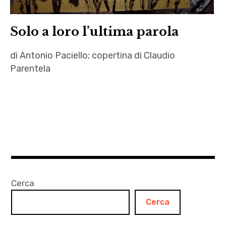
Claudio
Parentela
Solo a loro l’ultima parola
,
critica
di Antonio Paciello; copertina di Claudio
letteraria
Parentela
,
Donna
Antonio
Haraway
Paciello
,
,
doula
autori
,
,
Eni
Claudio
,
Parentela
Cerca
epistolario
,
Cerca
di storie
letteratura
,
,