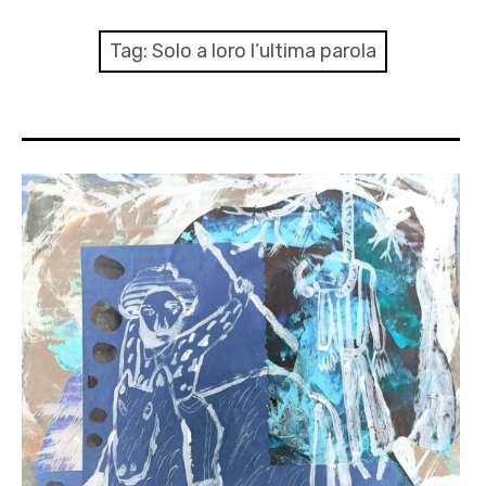
menu
Numeri
Tag:
Solo a loro l’ultima parola
Call
expan
Rubriche
child
menu
Contatti
Archivio