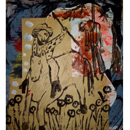
,
Antonio
Rezza
,
autori
,
Basilicata
,
bell
hooks
,
Carol
Rosa
,
chtulucene
,