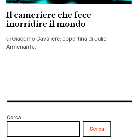
Il cameriere che fece
inorridire il mondo
di Giacomo Cavaliere; copertina di Julio
Armenante.
autori
,
Giacomo
Cavaliere
,
Il
cameriere
Cerca
che fece
Cerca
inorridire il