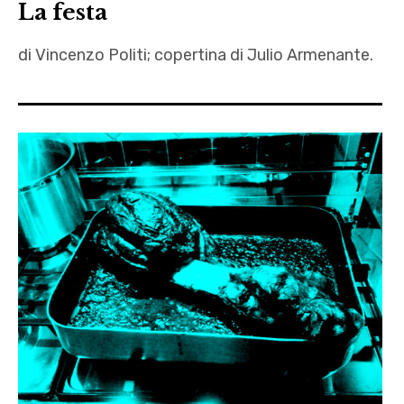
La festa
di Vincenzo Politi; copertina di Julio Armenante.
alberi
senza
radici
,
autoritratti
,
Casa
dello
studente
,
champagne
,
Città