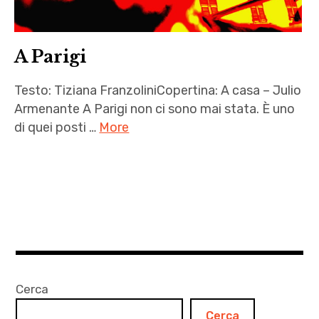
,
letteratura
Julio
,
Armenante
A Parigi
Parigi
,
,
Testo: Tiziana FranzoliniCopertina: A casa – Julio
Marco
racconti
Armenante A Parigi non ci sono mai stata. È uno
Follieri
di
di quei posti …
More
,
amicizia
Parigi
,
A
,
Vincenzo
Parigi
Pol
Politi
,
Pot
Autrici
,
Bonus
track
Cerca
,
Cerca