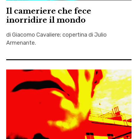
del
Il cameriere che fece
Messico
inorridire il mondo
,
Coyoacán
di Giacomo Cavaliere; copertina di Julio
,
Armenante.
Fogliettòn
autori
,
,
Julio
Giacomo
Armenante
Cavaliere
,
,
La
Il
festa
cameriere
,
che fece
La
inorridire il
strada
mondo
,