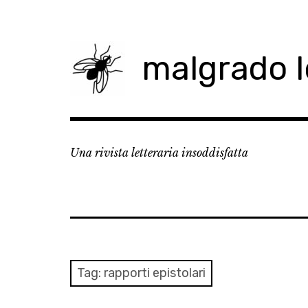
Skip
to
content
malgrado 
Una rivista letteraria insoddisfatta
Tag:
rapporti epistolari