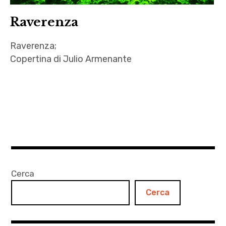
Raverenza
Raverenza;
Copertina di Julio Armenante
Cuzco
,
Julio
Armenante
,
playlist
,
Cerca
rave
Cerca
,
Raverenza
,