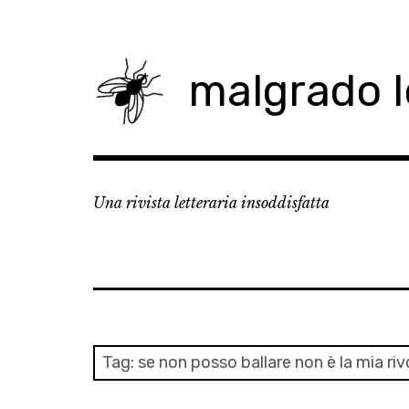
Skip
to
content
malgrado 
Una rivista letteraria insoddisfatta
Tag:
se non posso ballare non è la mia ri