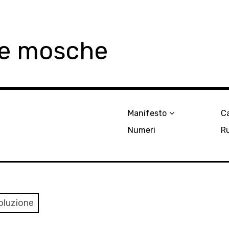
le mosche
Manifesto
Ca
Numeri
R
voluzione