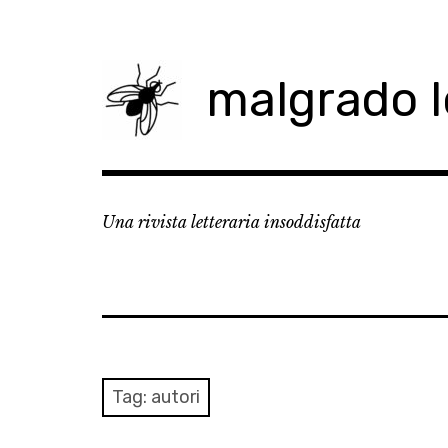
Skip
to
content
malgrado 
Una rivista letteraria insoddisfatta
Tag:
autori