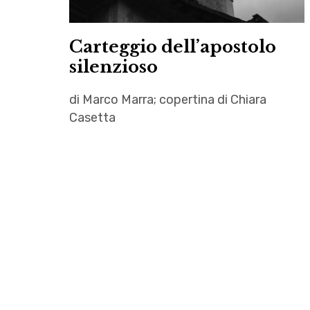
letteratura
,
Carteggio dell’apostolo
Pensione
silenzioso
Pochettini
di Marco Marra; copertina di Chiara
Casetta
autori
,
letteratura
,
Marco
Marra
,
traduzione