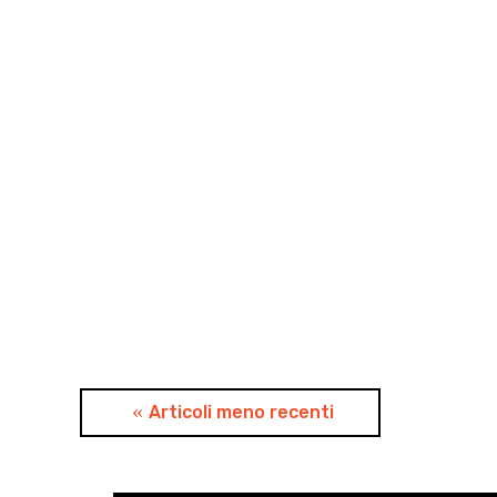
Navigazione
Articoli meno recenti
articoli