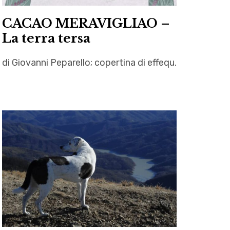
CACAO MERAVIGLIAO –
La terra tersa
di Giovanni Peparello; copertina di effequ.
autori
,
Autrici
,
distopia
,
Effequ
,
fantascienza
,