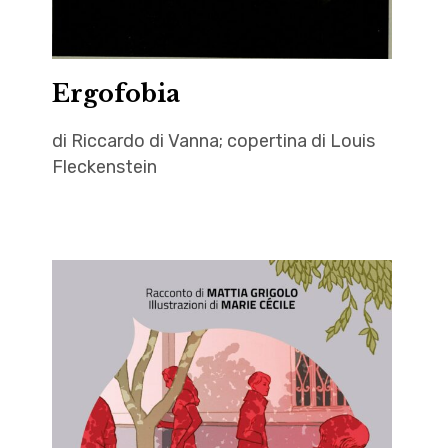
Ergofobia
di Riccardo di Vanna; copertina di Louis
Fleckenstein
autori
,
lavoro
,
letteratura
,
Louis
Fleckenstein
,