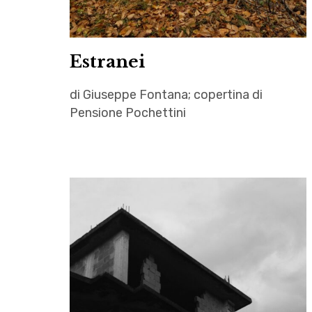
Estranei
di Giuseppe Fontana; copertina di
Pensione Pochettini
autori
,
Estranei
,
fotografia
,
Giuseppe
Fontana
,