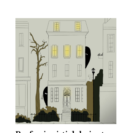
autori
,
depressione
,
letteratura
,
letteratura
fantastica
,
letteratura
illustrata
,
Marie
Cécile
,
Mattia