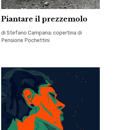
Pit
Allevi
Piantare il prezzemolo
di Stefano Campana; copertina di
Pensione Pochettini
autori
,
letteratura
,
lista
,
lutto
,
Pensione
Pochettini