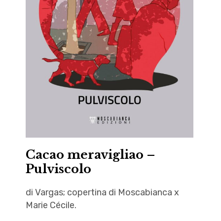
Malattia
,
Riccardo
Di Vanna
Cacao meravigliao –
Pulviscolo
di Vargas; copertina di Moscabianca x
Marie Cécile.