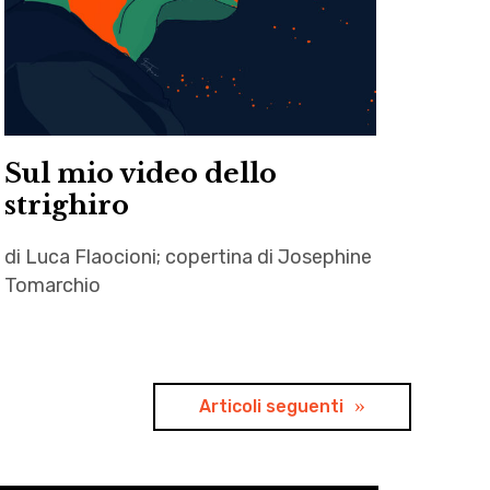
,
prezzemolo
,
Stefano
Campana
Sul mio video dello
strighiro
di Luca Flaocioni; copertina di Josephine
Tomarchio
autori
,
Josephine
Articoli seguenti
Tomarchio
,
letteratura