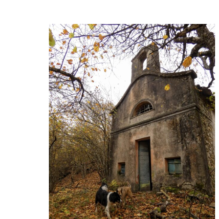
autori
,
letteratura
,
overtourism
,
ristorazione
,
Simone
Bachechi