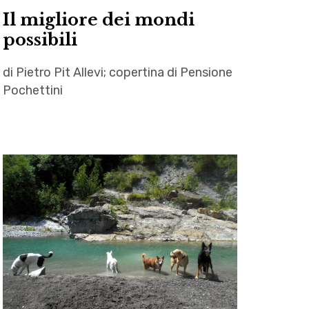
Giovanni
Il migliore dei mondi
Peparello
possibili
,
Ilaria
di Pietro Pit Allevi; copertina di Pensione
Matteoni
Pochettini
,
La
autori
terra
,
tersa
Leibnitz
,
,
letteratura
letteratura
,
,
recensione
Pensione
Pochettini
,
Pietro