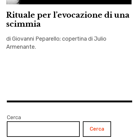
Rituale per l’evocazione di una
scimmia
di Giovanni Peparello; copertina di Julio
Armenante.
Carlo
Pagetti
,
demone
,
Giovanni
Peparello
Cerca
,
Cerca
Il ciclo