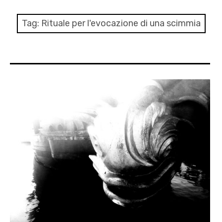
menu
Numeri
Tag:
Rituale per l'evocazione di una scimmia
Call
expan
Rubriche
child
menu
Contatti
Archivio