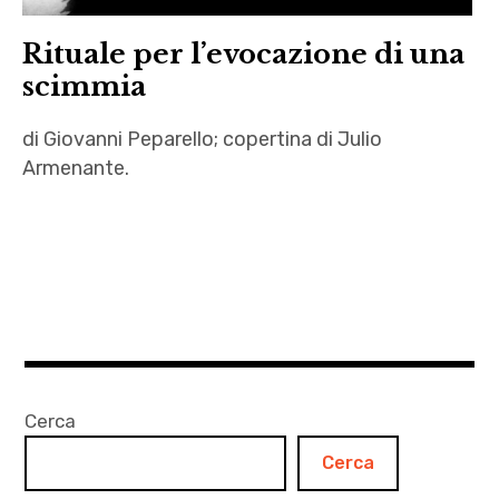
Rituale per l’evocazione di una
scimmia
di Giovanni Peparello; copertina di Julio
Armenante.
Carlo
Pagetti
,
demone
,
Giovanni
Peparello
Cerca
,
Cerca
Il ciclo