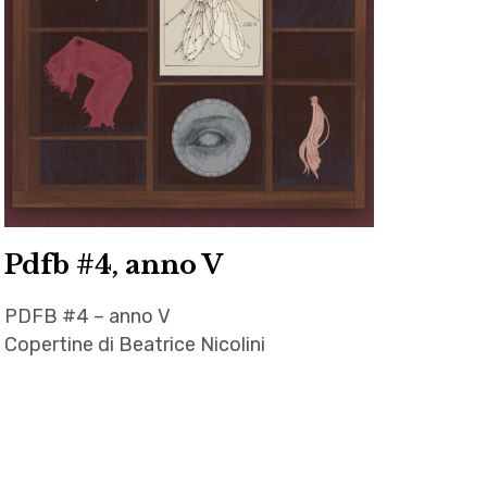
Trevisan
,
Romanzi
Pdfb #4, anno V
PDFB #4 – anno V
Copertine di Beatrice Nicolini
Beatrice
Nicolini
,
Giacomo