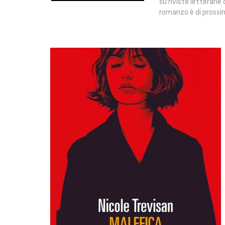
su riviste letterarie
romanzo è di prossi