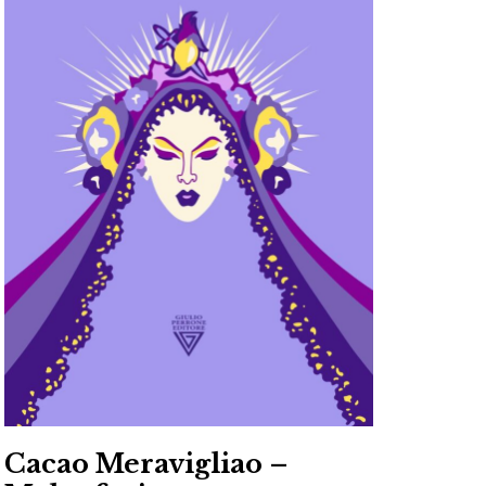
marocco
,
Marrakech
,
Nicole
Trevisan
,
Silvia
Penso
,
Venezia
Cacao Meravigliao –