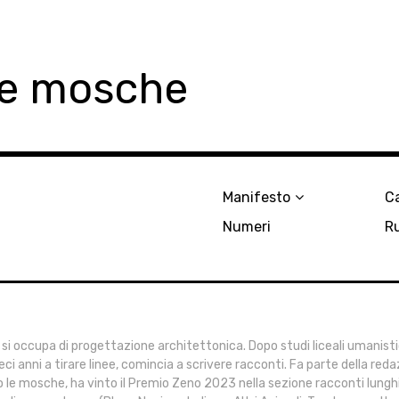
le mosche
Manifesto
Ca
Numeri
R
 si occupa di progettazione architettonica. Dopo studi liceali umanistic
eci anni a tirare linee, comincia a scrivere racconti. Fa parte della red
o le mosche, ha vinto il Premio Zeno 2023 nella sezione racconti lungh