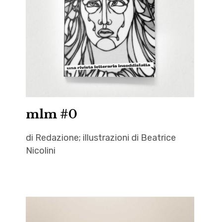
Graziana
Patanè
,
Ivan
Jakovlevič
Bilibin
,
letteratura
mlm #0
,
Nicole
di Redazione; illustrazioni di Beatrice
Trevisan
Nicolini
,
pdfb
autori
,
,
Tiziana
Autrici
Lunardi
,