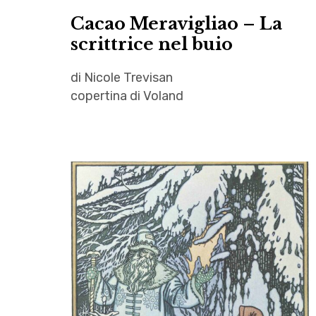
veneto
Cacao Meravigliao – La
scrittrice nel buio
di Nicole Trevisan
copertina di Voland
autori
,
Cacao
Meravigliao
,
La
scrittrice
nel buio
,
letteratura