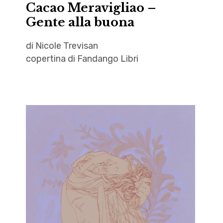
Cacao Meravigliao –
letteratura
Gente alla buona
,
Livio
di Nicole Trevisan
Santoro
copertina di Fandango Libri
,
Luca
autori
Flaocioni
,
,
Cacao
Mariel
Meravigliao
,
,
Nicole
Fandango
Trevisan
Libri
,
,
pdfb
Gente
,
alla
Piervito
buona