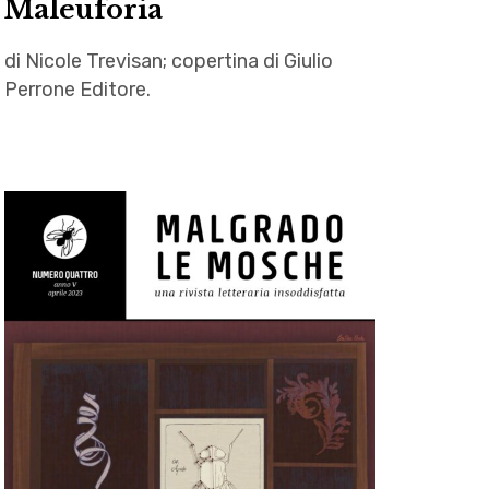
Maleuforia
di Nicole Trevisan; copertina di Giulio
Perrone Editore.
Deborah
D'Addetta
,
Giulio
Perrone
Editore
,
letteratura
,
Maleuforia
,
Nicole