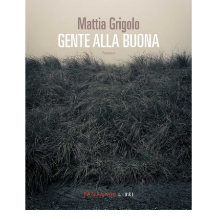
,
Beatrice
Valentino
Nicolini
Szemere
,
Enrico
Prevedello
,
Gigi
Niri
,
Gunther
Maria
Carrasco
,
Leonardo
Lovati
,