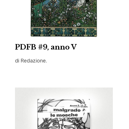
PDFB #9, anno V
di Redazione.
autori
,
Autrici
,
Giulio
Frangioni
,