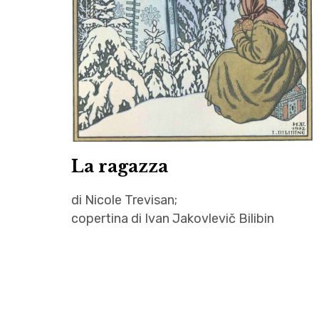
,
Marco
Malvestio
,
Nicole
Trevisan
,
Recensioni
La ragazza
,
Romanzi
di Nicole Trevisan;
,
copertina di Ivan Jakovlevič Bilibin
romanzi
gotici
Autrici
,
,
Voland
La
ragazza