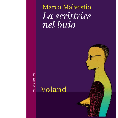
,
Fandango
,
Intervista
,
lavoro
,
letteratura
,
Malefica
,
Nicole
Trevisan
,
rabbia
,