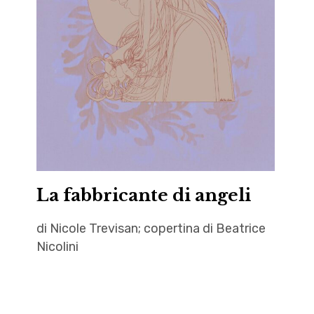
Aresta
,
,
IT
Vargas
,
Nicole
Trevisan
,
recensione
,
Recensioni
La fabbricante di angeli
,
Scerbanenco
di Nicole Trevisan; copertina di Beatrice
,
Nicolini
Stephen
King
angeli
,