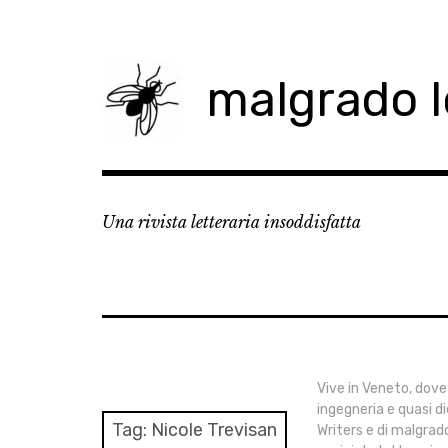
Skip
to
content
malgrado 
Una rivista letteraria insoddisfatta
Vive in Veneto, dove
ingegneria e quasi di
Tag:
Nicole Trevisan
Writers e di malgrad